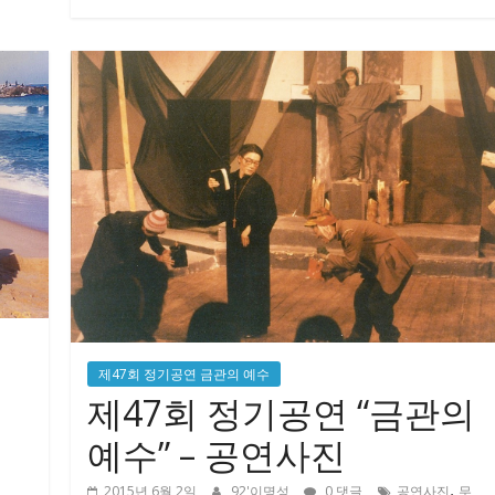
제47회 정기공연 금관의 예수
제47회 정기공연 “금관의
예수” – 공연사진
,
2015년 6월 2일
92'이명성
0 댓글
공연사진
무