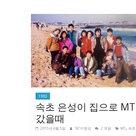
1992
속초 은성이 집으로 MT
갔을때
,
2015년 6월 5일
92'이명성
2 댓글
MT
속초