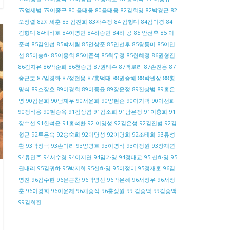
79엄세범
79이종규
80 음태웅
80음태웅
82김희명
82박경근
82
오정렬
82차세훈
83 김진희
83곽수정
84 김형대
84김미경
84
김형대
84배비호
84이영민
84하승민
84허 공
85 안선후
85 이
준석
85김인섭
85박서림
85안상준
85안선후
85왕동미
85이민
선
85이승하
85이용희
85이준석
85최우정
85한혜정
86권형진
86김지유
86박준희
86천승범
87권태수
87백로라
87손진용
87
송근호
87임경화
87정현용
87홍덕태
88권승혜
88박원상
88황
명식
89소장호
89이경희
89이종윤
89장윤정
89진상범
89홍은
영
90김문희
90남재우
90서윤희
90양현준
90이기택
90이선화
90정석용
90현승옥
91김상겸
91김소희
91남은정
91이충희
91
장수선
91한석윤
91홍석환
92 이명성
92김은성
92김진범
92김
형근
92류은숙
92송숙희
92이명성
92이명희
92조태희
93류성
환
93박정극
93손미라
93양명호
93이명석
93이정원
93장재연
94류민주
94서수경
94이지연
94임가영
94정대교
95 신하영
95
권내리
95김귀하
95박지희
95신하영
95이정미
95정재훈
96김
명진
96김수현
96문근찬
96박영신
96박은혜
96서정우
96서정
훈
96이경희
96이윤제
96채종석
96홍성원
99 김종백
99김종백
99김희진