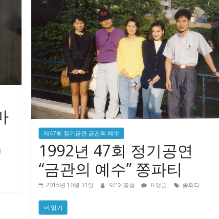
마
제47회 정기공연 금관의 예수
1992년 47회 정기공연
진
“금관의 예수” 쫑파티
2015년 10월 31일
92'이명성
0 댓글
쫑파티
더 읽기