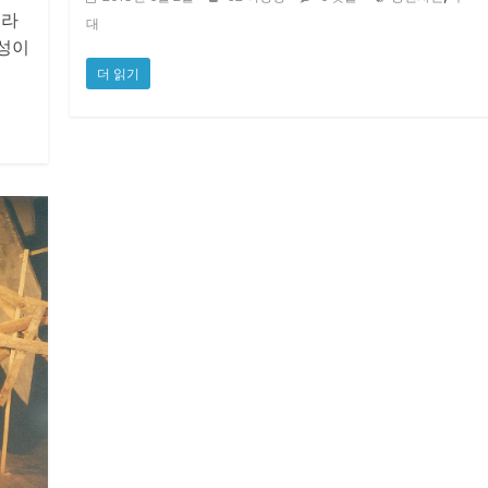
이라
대
은성이
더 읽기