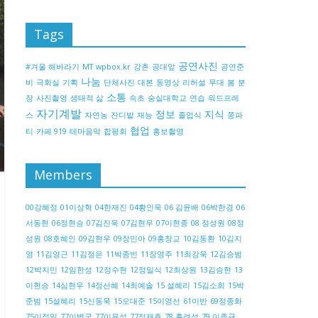
Tags
공연사진
#겨울 해바라기
MT
wpbox.kr
강촌
공대앞
공연준
나눔
비
극회실
기획
단체사진
대본
동영상
리허설
무대
봄
분
소통
장
사진촬영
생태적 삶
속초
숭실대학교
연습
워드프레
자기계발
정보
지식
스
자연농
잔디밭
재능
졸업식
쫑파
협업
티
카페 919
테마음악
합평회
홍보촬영
Members
00강혜정
01이상혁
04한재진
04황인욱
06 김윤배
06박한경
06
서동현
06정현승
07김진욱
07김현우
07이현종
08 정성원
08정
성원
08호혜인
09김현우
09장민아
09홍창교
10김동환
10김지
영
11김영근
11김정은
11박종빈
11장영주
11최강욱
12김승범
12박지민
12임한성
12정수현
12정일식
12최상원
13김승현
13
이현승
14심현우
14정선혜
14최예솔
15 설혜리
15김소희
15박
준범
15설혜리
15신동욱
15오대준
15이영선
61이반
69정종화
75이정일
77이병국
77이용섭
77정재호
78 홍려석
79 이종규