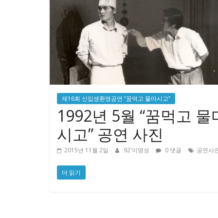
제16회 신입생환영공연 “꿈먹고 물마시고”
1992년 5월 “꿈먹고 물
시고” 공연 사진
2015년 11월 2일
92'이명성
0 댓글
공연사
더 읽기