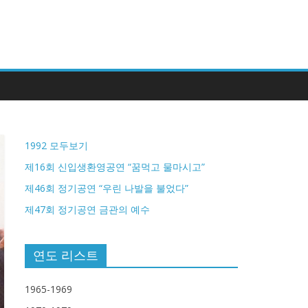
1992 모두보기
제16회 신입생환영공연 “꿈먹고 물마시고”
제46회 정기공연 “우린 나발을 불었다”
제47회 정기공연 금관의 예수
연도 리스트
1965-1969