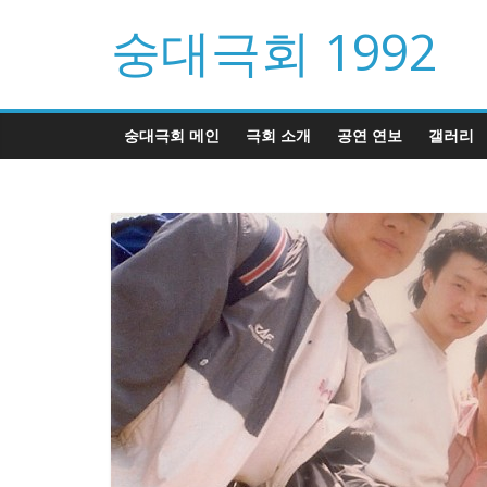
Skip
숭대극회 1992
to
content
숭대극회 메인
극회 소개
공연 연보
갤러리