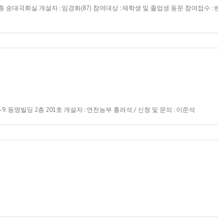
내. 1층 숭대극회실 개설자 : 임경화(87) 참여대상 : 재학생 및 졸업생 동문 참여접
79-9. 동명빌딩 2층 201호 개설자 : 연천농부 홍려석 / 신청 및 문의 : 이준석