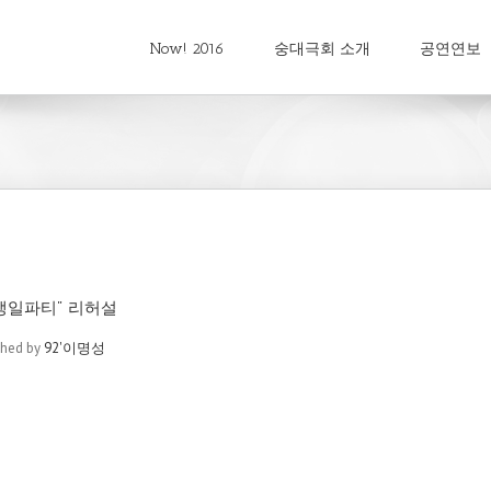
Now! 2016
숭대극회 소개
공연연보
 "생일파티" 리허설
shed by
92'이명성