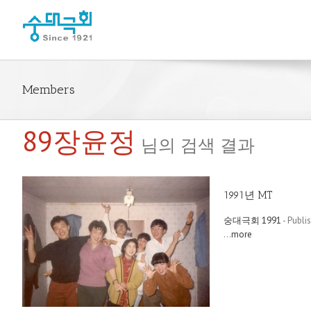
Members
89장윤정
님의 검색 결과
1991년 MT
숭대극회 1991
- Publi
...
more